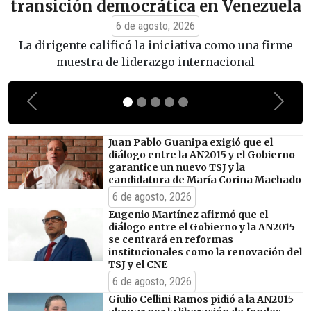
enezuela
La diputada recalcó que las fuerzas democ
deben mantenerse alertas para asegurar 
o una firme
comisión designada represente fielment
onal
intereses de los venezolanos
Previous
Next
Juan Pablo Guanipa exigió que el
diálogo entre la AN2015 y el Gobierno
garantice un nuevo TSJ y la
candidatura de María Corina Machado
6 de agosto, 2026
Eugenio Martínez afirmó que el
diálogo entre el Gobierno y la AN2015
se centrará en reformas
institucionales como la renovación del
TSJ y el CNE
6 de agosto, 2026
Giulio Cellini Ramos pidió a la AN2015