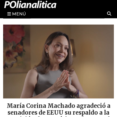
MENÚ
Nora Bracho respaldó el diá
entre el Gobierno y la AN2015
deció a
impulsar el cambio en Venez
do a la
6 de agosto, 2026